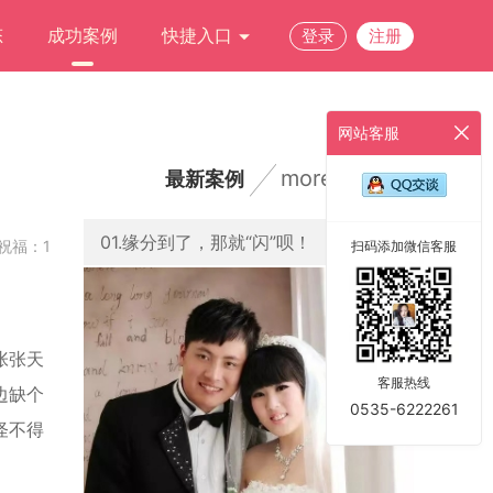
态
成功案例
快捷入口
登录
注册
网站客服
more
最新案例
01.缘分到了，那就“闪”呗！
祝福：1
扫码添加微信客服
张张天
客服热线
边缺个
0535-6222261
怪不得