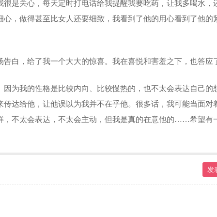
我很是关心，每天定时打电话给我提醒我要吃药，让我多喝水，
细心，做得甚至比女人还要细致，我看到了他的用心看到了他的
场告白，给了我一个大大的惊喜。我在喜悦和害羞之下，也答应
。因为我的性格是比较内向、比较慢热的，也不太会表达自己的
来传达给他，让他误以为我并不在乎他。很多话，我可能当面对
样，不太会表达，不太会主动，但我是真的在意他的……希望有
发