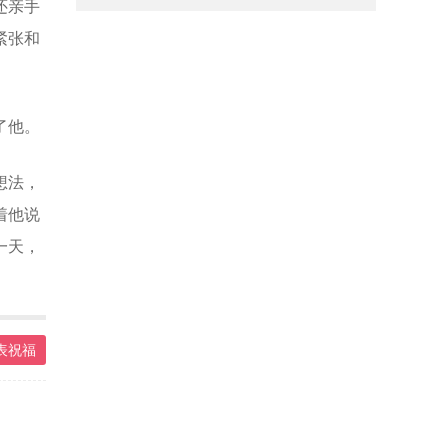
还亲手
紧张和
了他。
想法，
着他说
一天，
表祝福