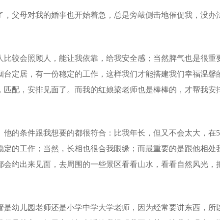
了，父母对我的婚事也开始着急，总是旁敲侧击地催促我，没办
人比较会照顾人，能让我依靠，给我安全感；当然脾气也是很重
烟台定居，有一份稳定的工作，这样我们才能搭建我们幸福温馨
，匹配，安排见面了。而我的红娘梁老师也是棒棒的，才帮我安
。他的条件跟我想要的都很符合：比我年长，但又不会太大，在
稳定的工作；当然，长相也很合我眼缘；而最重要的是跟他相处
都会约出来见面，去周围的一些景区看看山水，看看自然风光，
管是幼儿园老师还是小学中学大学老师，因为经常要讲东西，所