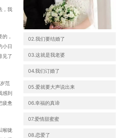
法，我
要的，
02.我们要结婚了
的小日
03.这就是我老婆
排见了
04.我们订婚了
5岁范
05.爱就要大声说出来
我感到
06.幸福的真谛
把疲惫
07.爱情甜蜜蜜
以喉咙
08.恋爱了