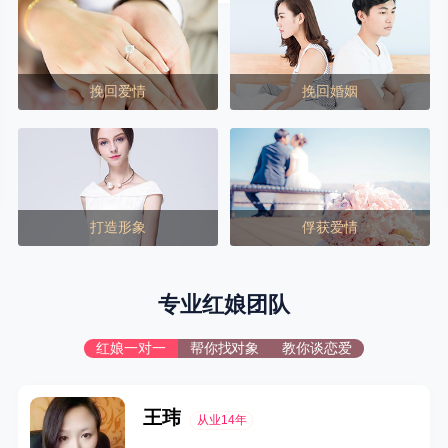
挽回爱情
挽回婚姻
打造形象
俘获爱情
专业红娘团队
红娘一对一
帮你找对象
教你谈恋爱
王玮
从业14年