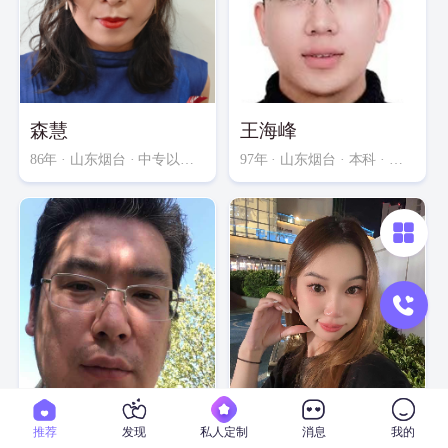
森慧
王海峰
86年
· 山东烟台 · 中专以下 · 外企员工
97年
· 山东烟台 · 本科 · 技术工人
华伟
橘子汽水
推荐
发现
私人定制
消息
我的
81年
· 山东烟台 · 本科 · 工程师
02年
· 山东烟台 · 本科 · 助理