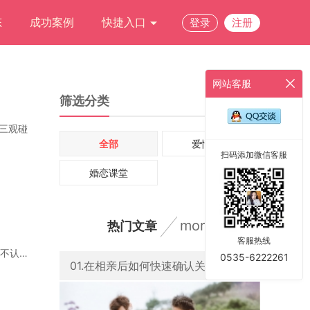
态
成功案例
快捷入口
登录
注册
网站客服
筛选分类
三观碰
全部
爱情故事
扫码添加微信客服
婚恋课堂
more
热门文章
客服热线
相亲之前的准备工作一定不能少。很多人相亲比较紧张，尤其是第一次相亲，要去见一个完全不认识的
0535-6222261
01.在相亲后如何快速确认关系？