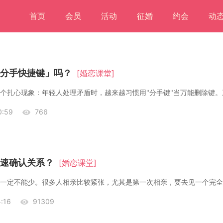
首页
会员
活动
征婚
约会
动
分手快捷键」吗？
[婚恋课堂]
个扎心现象：年轻人处理矛盾时，越来越习惯用"分手键"当万能删除键。
:59
766
速确认关系？
[婚恋课堂]
:16
91309