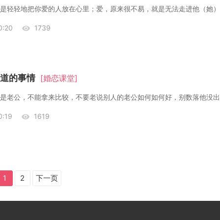
:20
1739
道的事情
[婚恋课堂]
:19
1619
1
2
下一页