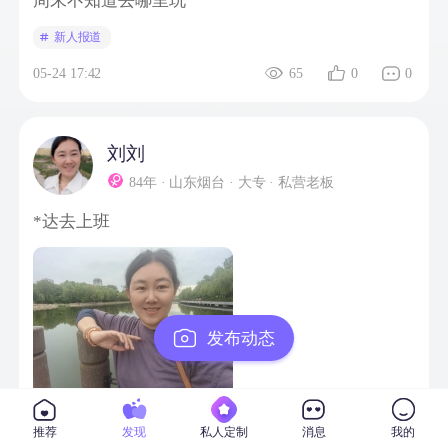
周末不知道去哪里玩
新人报道
05-24 17:42
65
0
0
刘刘
84年 · 山东烟台 · 大专 · 私营老板
*达去上班
发布动态
04-29 11:29
67
0
0
推荐
发现
私人定制
消息
我的