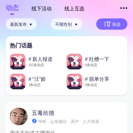
动态
线下活动
线上互选
下拉刷新
最新发布
不限性别
筛选
热门话题
# 新人报道
# 吐槽一下
102条动态
9条动态
# “汪”龄
# 脱单分享
3条动态
9条动态
五毒欣德
90年 · 山东烟台 · 高中 · 人力资源