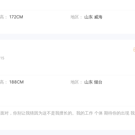
高：
172CM
地区：
山东 威海
15
高：
188CM
地区：
山东 烟台
面对，你别让我猜因为这不是我擅长的。我的工作 个体 期待你的出现 