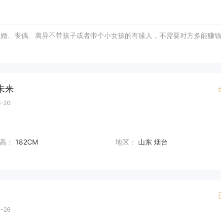
未婚、丧偶、离异不带孩子或者带个小女孩的有缘人，不需要对方多能赚
未来
-20
高：
182CM
地区：
山东 烟台
-26