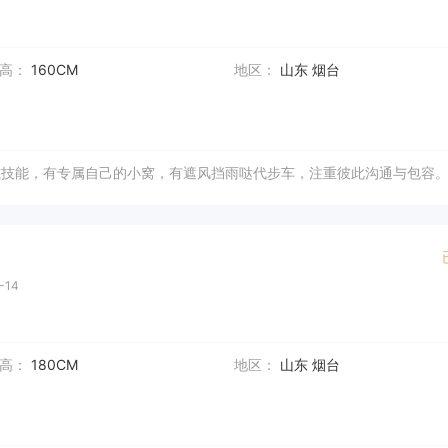
高：
160CM
地区：
山东 烟台
或技能，有专属自己的小窝，有遮风挡雨哒代步车，注重彼此沟通与包容
-14
高：
180CM
地区：
山东 烟台