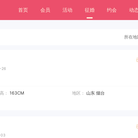
首页
会员
活动
征婚
约会
动
所在地
-26
高：
163CM
地区：
山东 烟台
-03