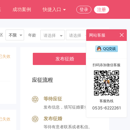
态
成功案例
快捷入口
登录
注册
区
不限
年龄
网站客服
请选择
请选择
已失效
发布征婚
扫码添加微信客服
应征流程
等待应征
客服热线
发布信息，填写征婚要求。
0535-6222261
发布征婚
已失效
等待有意者联系或者私信。