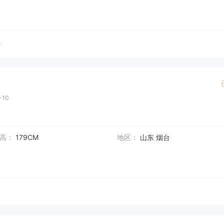
说
-10
高：
179CM
地区：
山东 烟台