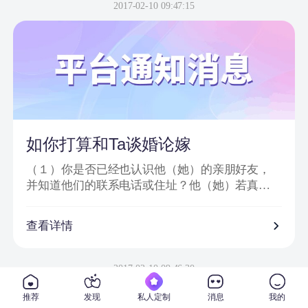
信息或节目邀请嘉宾、网站会员为信件内容；
2017-02-10 09:47:15
2、骗子以＂消息提示员XX＂、＂送礼员XX＂等
昵称给会员发送站内信或进行在线聊天；
3、把中奖诈骗信息发到会员手机上，要求会员登
录一个钓鱼网站进行汇款；
4、虚假信息为避免系统筛查及一般由大量符号或
空格分开；
5、通过看似相似的网络地址或电话欺骗网友；
6、提供所谓活动验证码及咨询热线。
如你打算和Ta谈婚论嫁
（１）你是否已经也认识他（她）的亲朋好友，
并知道他们的联系电话或住址？他（她）若真心
对你的话，一定会也让你真正地走入他（她）的
私人社交圈子。
查看详情
（２）你是否已经去过他（她）工作单位，并确
信他（她）真的在那里从事着他（她）所说的工
2017-02-10 09:46:30
作？
推荐
发现
私人定制
消息
我的