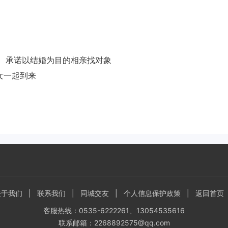
3、承诺以结婚为目的相亲找对象
女一起到来
关于我们
|
联系我们
|
同城交友
|
个人信息保护政策
|
返回首页
客服热线：0535-6222261、13054535616
联系邮箱：2268892575@qq.com