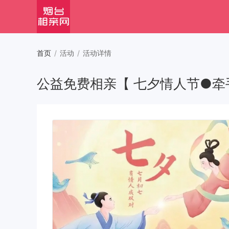
首页
/
活动
/
活动详情
公益免费相亲【 七夕情人节●牵手大