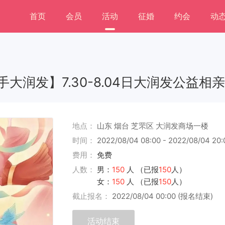
首页
会员
活动
征婚
约会
动
润发】7.30-8.04日大润发公益相亲
地点：
山东 烟台 芝罘区 大润发商场一楼
时间：
2022/08/04 08:00 - 2022/08/04 20:
费用：
免费
人数：
男：
150
人 （已报
150
人）
女：
150
人 （已报
150
人）
截止报名：
2022/08/04 00:00 (报名结束)
活动结束