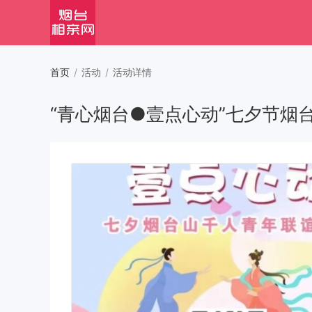
首页
/
活动
/
活动详情
“青心烟台●壹点心动”七夕节烟