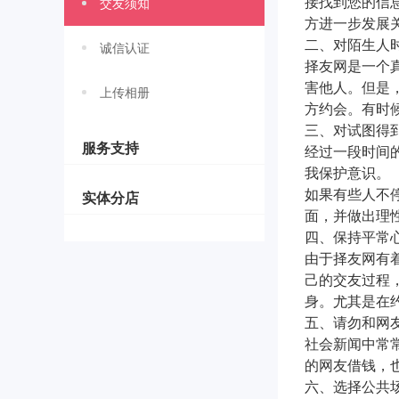
接找到您的信
交友须知
方进一步发展
二、对陌生人
诚信认证
择友网是一个
害他人。但是
上传相册
方约会。有时
三、对试图得
服务支持
经过一段时间
我保护意识。
如果有些人不
实体分店
面，并做出理
四、保持平常
由于择友网有
己的交友过程
身。尤其是在
五、请勿和网
社会新闻中常
的网友借钱，
六、选择公共