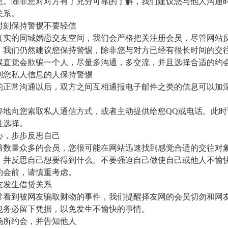
息。除非您对对方有了充分可靠的了解，我们建议您与他人沟通
关系。
时刻保持警惕不要轻信
真实的同城婚恋交友空间，我们会严格把关注册会员，尽管网站
，我们仍然建议您保持警惕，除非您与对方已经有很长时间的交
候直觉会欺骗一个人，尽量多沟通，多交流，并且选择合适的约
到您私人信息的人保持警惕
的正常沟通以后，双方之间互相通报电子邮件之类的信息可以加
停地向您索取私人通信方式，或者主动提供给您QQ或电话。此
性选择。
心，步步反思自己
着数量众多的会员，您很可能在网站迅速找到感觉合适的交往对
，并反思自己想要得到什么。不要强迫自己做使自己或他人不愉
约会前，请慎重考虑。
友发生借贷关系
常看到被网友骗取财物的事件，我们提醒择友网的会员切勿和网
也务必留下凭据，以免发生不愉快的事情。
场所约会，并告知他人