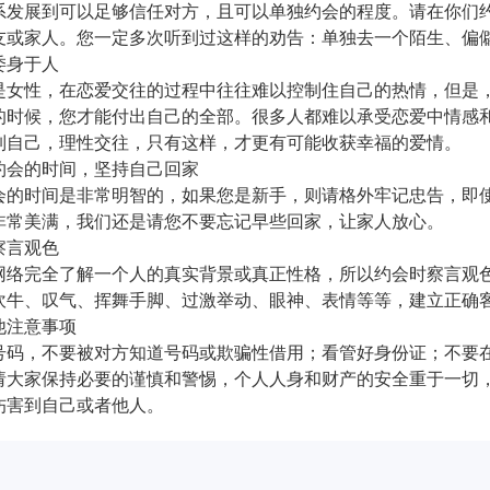
系发展到可以足够信任对方，且可以单独约会的程度。请在你们
友或家人。您一定多次听到过这样的劝告：单独去一个陌生、偏
委身于人
是女性，在恋爱交往的过程中往往难以控制住自己的热情，但是
的时候，您才能付出自己的全部。很多人都难以承受恋爱中情感
制自己，理性交往，只有这样，才更有可能收获幸福的爱情。
约会的时间，坚持自己回家
会的时间是非常明智的，如果您是新手，则请格外牢记忠告，即
非常美满，我们还是请您不要忘记早些回家，让家人放心。
察言观色
网络完全了解一个人的真实背景或真正性格，所以约会时察言观
吹牛、叹气、挥舞手脚、过激举动、眼神、表情等等，建立正确
他注意事项
号码，不要被对方知道号码或欺骗性借用；看管好身份证；不要
大家保持必要的谨慎和警惕，个人人身和财产的安全重于一切，
伤害到自己或者他人。